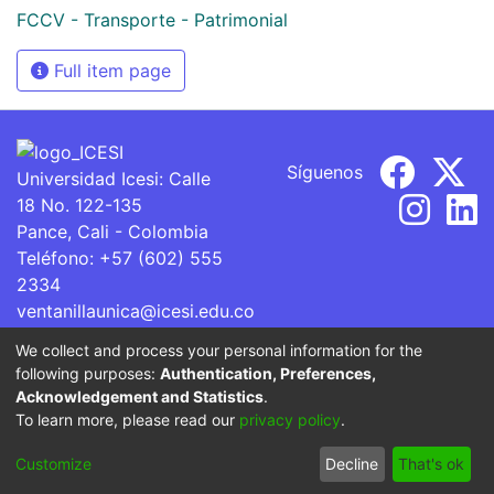
FCCV - Transporte - Patrimonial
Full item page
Síguenos
Universidad Icesi: Calle
18 No. 122-135
Pance, Cali - Colombia
Teléfono: +57 (602) 555
2334
ventanillaunica@icesi.edu.co
We collect and process your personal information for the
La Universidad Icesi es una Institución de Educación
following purposes:
Authentication, Preferences,
Superior que se encuentra sujeta a inspección y vigilancia
Acknowledgement and Statistics
.
por parte del Ministerio de Educación Nacional.
To learn more, please read our
privacy policy
.
Cookie
Privacy
End User
Send
Customize
Decline
That's ok
settings
policy
Agreement
Feedback