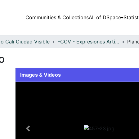
Communities & Collections
All of DSpace
Statist
o Cali Ciudad Visible
FCCV - Expresiones Artísticas - Patrimonial
Plan
o
Images & Videos
Slide 1 of 1
Previous