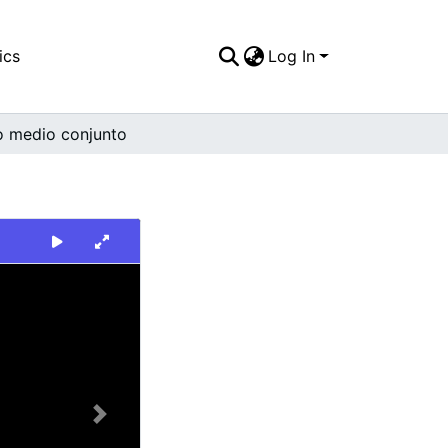
ics
Log In
o medio conjunto
Next