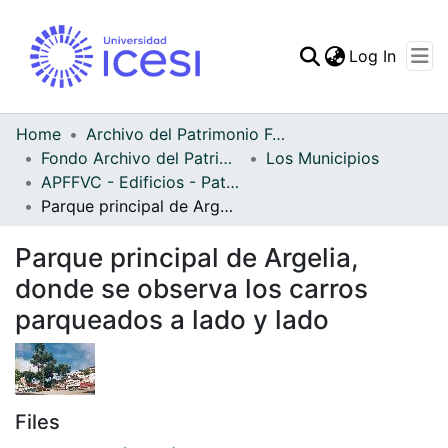
(curren
Log In
Communities & Collec
All of DSpace
Home
Archivo del Patrimonio Fotográfico y Fílmico del Valle del Cauca
Fondo Archivo del Patrimonio Fotográfico y Fílmico del Valle del Cauca
Los Municipios
Statistics
APFFVC - Edificios - Patrimonial
Parque principal de Argelia, donde se observa los carros parqueados a lado y lado
Parque principal de Argelia,
donde se observa los carros
parqueados a lado y lado
Files