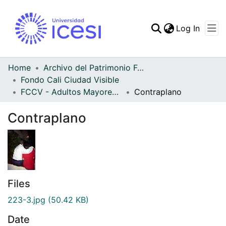
(curren
Log In
Communities & Collec
All of DSpace
Home
Archivo del Patrimonio Fotográfico y Fílmico del Valle del Cauca
Fondo Cali Ciudad Visible
Statistics
FCCV - Adultos Mayores - Patrimonial
Contraplano
Contraplano
Files
223-3.jpg
(50.42 KB)
Date