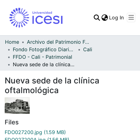
(curren
Log In
Communities & Collec
All of DSpace
Home
Archivo del Patrimonio Fotográfico y Fílmico del Valle del Cauca
Fondo Fotográfico Diario Occidente
Cali
Statistics
FFDO - Cali - Patrimonial
Nueva sede de la clínica oftalmológica
Nueva sede de la clínica
oftalmológica
Files
FDO027200.jpg
(1.59 MB)
FDO027200A.jpg
(1.56 MB)