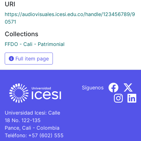
URI
https://audiovisuales.icesi.edu.co/handle/123456789/9
0571
Collections
FFDO - Cali - Patrimonial
Full item page
Síguenos
Universidad Icesi: Calle
18 No. 122-135
Pance, Cali - Colombia
Teléfono: +57 (602) 555