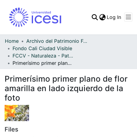
(curren
Log In
Communities & Collec
All of DSpace
Home
Archivo del Patrimonio Fotográfico y Fílmico del Valle del Cauca
Fondo Cali Ciudad Visible
Statistics
FCCV - Naturaleza - Patrimonial
Primerísimo primer plano de flor amarilla en lado izquierdo de la foto
Primerísimo primer plano de flor
amarilla en lado izquierdo de la
foto
Files