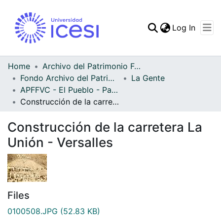
(curren
Log In
Communities & Collec
All of DSpace
Home
Archivo del Patrimonio Fotográfico y Fílmico del Valle del Cauca
Fondo Archivo del Patrimonio Fotográfico y Fílmico del Valle del Cauca
La Gente
Statistics
APFFVC - El Pueblo - Patrimonial
Construcción de la carretera La Unión - Versalles
Construcción de la carretera La
Unión - Versalles
Files
0100508.JPG
(52.83 KB)