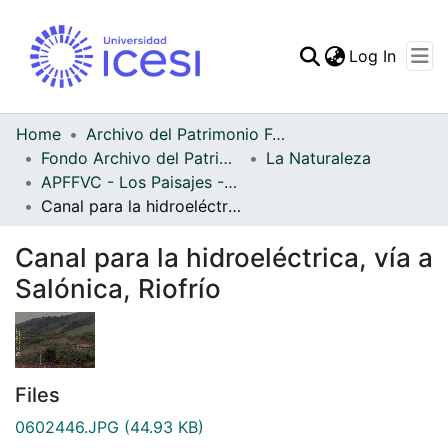
(curren
Log In
Communities & Collec
All of DSpace
Home
Archivo del Patrimonio Fotográfico y Fílmico del Valle del Cauca
Fondo Archivo del Patrimonio Fotográfico y Fílmico del Valle del Cauca
La Naturaleza
Statistics
APFFVC - Los Paisajes - Patrimonial
Canal para la hidroeléctrica, vía a Salónica, Riofrío
Canal para la hidroeléctrica, vía a
Salónica, Riofrío
Files
0602446.JPG
(44.93 KB)