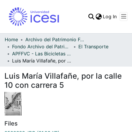
(curren
Log In
Communities & Collec
All of DSpace
Home
Archivo del Patrimonio Fotográfico y Fílmico del Valle del Cauca
Fondo Archivo del Patrimonio Fotográfico y Fílmico del Valle del Cauca
El Transporte
Statistics
APFFVC - Las Bicicletas y Ca - Patrimonial
Luis María Villafañe, por la calle 10 con carrera 5
Luis María Villafañe, por la calle
10 con carrera 5
Files