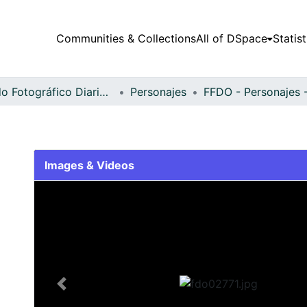
Communities & Collections
All of DSpace
Statist
Fondo Fotográfico Diario Occidente
Personajes
Images & Videos
Slide 1 of 1
Previous