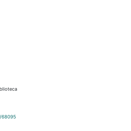
blioteca
9/68095