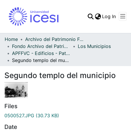
(curren
Log In
Communities & Collec
All of DSpace
Home
Archivo del Patrimonio Fotográfico y Fílmico del Valle del Cauca
Fondo Archivo del Patrimonio Fotográfico y Fílmico del Valle del Cauca
Los Municipios
Statistics
APFFVC - Edificios - Patrimonial
Segundo templo del municipio
Segundo templo del municipio
Files
0500527.JPG
(30.73 KB)
Date