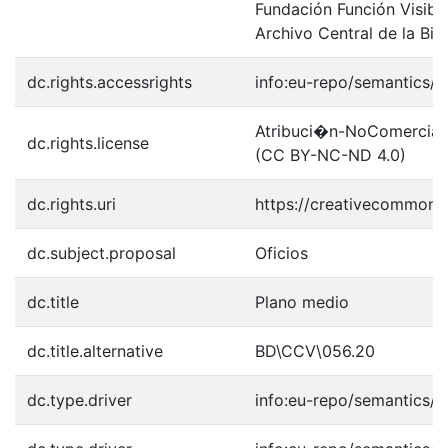
Fundación Función Visibl
Archivo Central de la Bib
dc.rights.accessrights
info:eu-repo/semantics/
Atribuci�n-NoComercial-S
dc.rights.license
(CC BY-NC-ND 4.0)
dc.rights.uri
https://creativecommons.
dc.subject.proposal
Oficios
dc.title
Plano medio
dc.title.alternative
BD\CCV\056.20
dc.type.driver
info:eu-repo/semantics/o