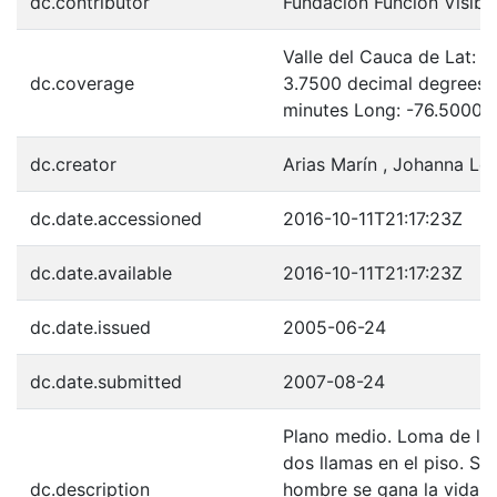
dc.contributor
Fundación Función Visibl
Valle del Cauca de Lat: 
dc.coverage
3.7500 decimal degrees 
minutes Long: -76.5000 
dc.creator
Arias Marín , Johanna Lo
dc.date.accessioned
2016-10-11T21:17:23Z
dc.date.available
2016-10-11T21:17:23Z
dc.date.issued
2005-06-24
dc.date.submitted
2007-08-24
Plano medio. Loma de la 
dos llamas en el piso. Su
dc.description
hombre se gana la vida t