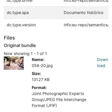
dc.type.driver
info:eu-repo/semantics/o
dc.type.spa
Documento histórico
dc.type.version
info:eu-repo/semantics/p
Files
Original bundle
Now showing
1 - 1 of 1
Name:
Down
056-20.jpg
load
Size:
131.27 KB
Format:
Joint Photographic Experts
Group/JPEG File Interchange
Format (JFIF)