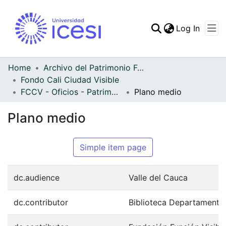
(curren
Log In
Communities & Collec
All of DSpace
Home
Archivo del Patrimonio Fotográfico y Fílmico del Valle del Cauca
Fondo Cali Ciudad Visible
Statistics
FCCV - Oficios - Patrimonial
Plano medio
Plano medio
Simple item page
dc.audience
Valle del Cauca
dc.contributor
Biblioteca Departamenta