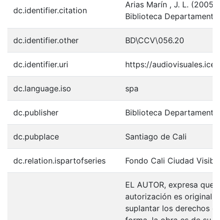
Arias Marín , J. L. (2005)
dc.identifier.citation
Biblioteca Departamental
dc.identifier.other
BD\CCV\056.20
dc.identifier.uri
https://audiovisuales.ic
dc.language.iso
spa
dc.publisher
Biblioteca Departamenta
dc.pubplace
Santiago de Cali
dc.relation.ispartofseries
Fondo Cali Ciudad Visibl
EL AUTOR, expresa que la
autorización es original y
suplantar los derechos de
forma, la obra es de su ex