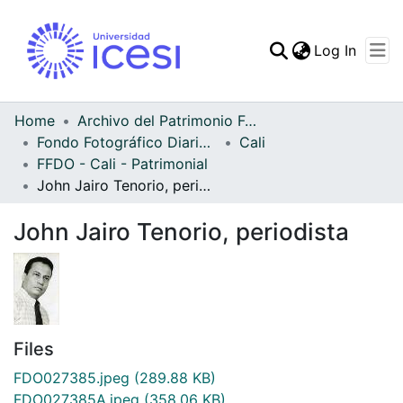
(curren
Log In
Communities & Collec
All of DSpace
Home
Archivo del Patrimonio Fotográfico y Fílmico del Valle del Cauca
Fondo Fotográfico Diario Occidente
Cali
Statistics
FFDO - Cali - Patrimonial
John Jairo Tenorio, periodista
John Jairo Tenorio, periodista
Files
FDO027385.jpeg
(289.88 KB)
FDO027385A.jpeg
(358.06 KB)