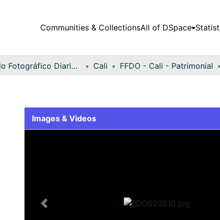
Communities & Collections
All of DSpace
Statist
Fondo Fotográfico Diario Occidente
Cali
FFDO - Cali - Patrimonial
Images & Videos
Slide 1 of 2
Previous