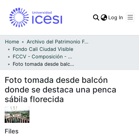
(curren
Log In
Communities & Collec
All of DSpace
Home
Archivo del Patrimonio Fotográfico y Fílmico del Valle del Cauca
Fondo Cali Ciudad Visible
Statistics
FCCV - Composición - Patrimonial
Foto tomada desde balcón donde se destaca una penca sábila florecida
Foto tomada desde balcón
donde se destaca una penca
sábila florecida
Files