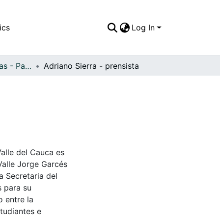
ics
Log In
APFFVC - Industrias - Patrimonial
Adriano Sierra - prensista
Valle del Cauca es
Valle Jorge Garcés
a Secretaria del
s para su
 entre la
tudiantes e