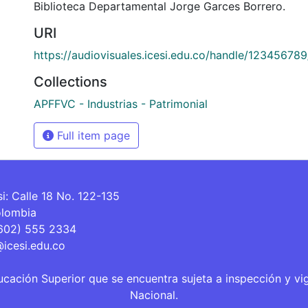
Biblioteca Departamental Jorge Garces Borrero.
URI
https://audiovisuales.icesi.edu.co/handle/123456789
Collections
APFFVC - Industrias - Patrimonial
Full item page
si: Calle 18 No. 122-135
olombia
(602) 555 2334
@icesi.edu.co
ucación Superior que se encuentra sujeta a inspección y vi
Nacional.