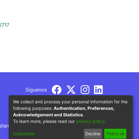
/717
Síguenos
We collect and process your personal information for the
following purposes:
Authentication, Preferences,
Acknowledgement and Statistics
.
To learn more, please read our
privacy policy
.
gilancia por parte del Ministerio de Educación
Customize
Decline
That's ok