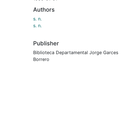
Authors
s. n.
s. n.
Publisher
Biblioteca Departamental Jorge Garces
Borrero