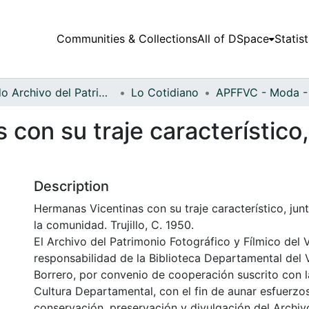
Communities & Collections
All of DSpace
Statist
Fondo Archivo del Patrimonio Fotográfico y Fílmico del Valle del Cauca
Lo Cotidiano
con su traje característico,
Description
Hermanas Vicentinas con su traje característico, jun
la comunidad. Trujillo, C. 1950.
El Archivo del Patrimonio Fotográfico y Fílmico del 
responsabilidad de la Biblioteca Departamental del 
Borrero, por convenio de cooperación suscrito con l
Cultura Departamental, con el fin de aunar esfuerzo
conservación, preservación y divulgación del Archivo