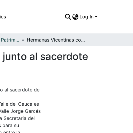
ics
Log In
APFFVC - Moda - Patrimonial
Hermanas Vicentinas con su traje característico, junto al sacerdote de la comunidad
 junto al sacerdote
to al sacerdote de
Valle del Cauca es
Valle Jorge Garcés
a Secretaria del
s para su
 entre la