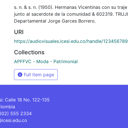
s. n. & s. n. (1950). Hermanas Vicentinas con su traje
junto al sacerdote de la comunidad & 602319. TRUJI
Departamental Jorge Garces Borrero.
URI
https://audiovisuales.icesi.edu.co/handle/12345678
Collections
APFFVC - Moda - Patrimonial
Full item page
si: Calle 18 No. 122-135
olombia
(602) 555 2334
@icesi.edu.co