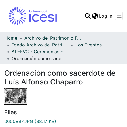
(curren
Log In
Communities & Collec
All of DSpace
Home
Archivo del Patrimonio Fotográfico y Fílmico del Valle del Cauca
Fondo Archivo del Patrimonio Fotográfico y Fílmico del Valle del Cauca
Los Eventos
Statistics
APFFVC - Ceremonias - Patrimonial
Ordenación como sacerdote de Luís Alfonso Chaparro
Ordenación como sacerdote de
Luís Alfonso Chaparro
Files
0600897.JPG
(38.17 KB)