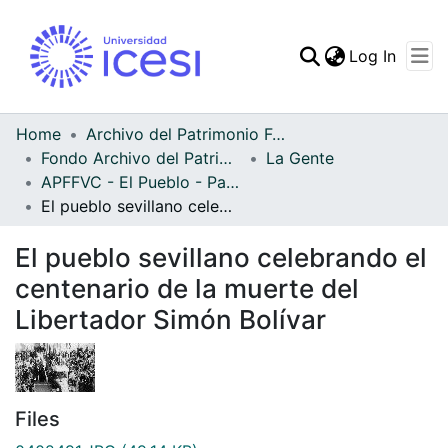
(curren
Log In
Communities & Collec
All of DSpace
Home
Archivo del Patrimonio Fotográfico y Fílmico del Valle del Cauca
Fondo Archivo del Patrimonio Fotográfico y Fílmico del Valle del Cauca
La Gente
Statistics
APFFVC - El Pueblo - Patrimonial
El pueblo sevillano celebrando el centenario de la muerte del Libertador Simón Bolívar
El pueblo sevillano celebrando el
centenario de la muerte del
Libertador Simón Bolívar
Files