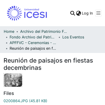
(curren
Log In
Communities & Collec
All of DSpace
Home
Archivo del Patrimonio Fotográfico y Fílmico del Valle del Cauca
Fondo Archivo del Patrimonio Fotográfico y Fílmico del Valle del Cauca
Los Eventos
Statistics
APFFVC - Ceremonias - Patrimonial
Reunión de paisajos en fiestas decembrinas
Reunión de paisajos en fiestas
decembrinas
Files
0200864.JPG
(45.81 KB)