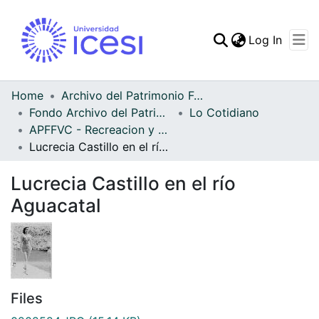
(curren
Log In
Communities & Collec
All of DSpace
Home
Archivo del Patrimonio Fotográfico y Fílmico del Valle del Cauca
Fondo Archivo del Patrimonio Fotográfico y Fílmico del Valle del Cauca
Lo Cotidiano
Statistics
APFFVC - Recreacion y Paseo - Patrimonial
Lucrecia Castillo en el río Aguacatal
Lucrecia Castillo en el río
Aguacatal
Files