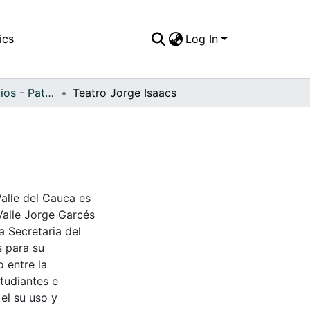
ics
Log In
APFFVC - Edificios - Patrimonial
Teatro Jorge Isaacs
Valle del Cauca es
Valle Jorge Garcés
a Secretaria del
s para su
 entre la
tudiantes e
 el su uso y