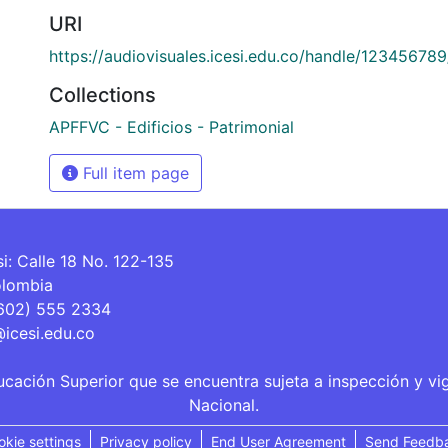
URI
https://audiovisuales.icesi.edu.co/handle/12345678
Collections
APFFVC - Edificios - Patrimonial
Full item page
si: Calle 18 No. 122-135
olombia
(602) 555 2334
@icesi.edu.co
ucación Superior que se encuentra sujeta a inspección y vi
Nacional.
okie settings
Privacy policy
End User Agreement
Send Feedb