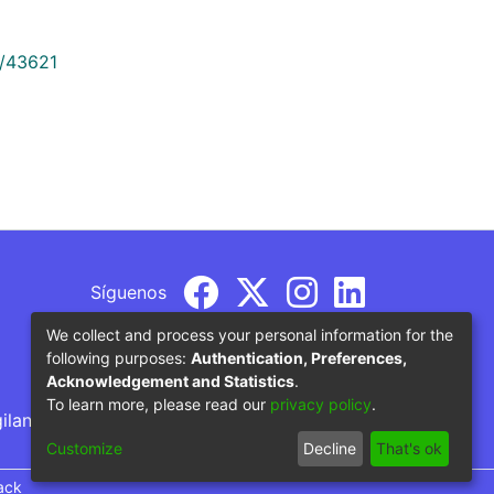
9/43621
Síguenos
We collect and process your personal information for the
following purposes:
Authentication, Preferences,
Acknowledgement and Statistics
.
To learn more, please read our
privacy policy
.
gilancia por parte del Ministerio de Educación
Customize
Decline
That's ok
ack