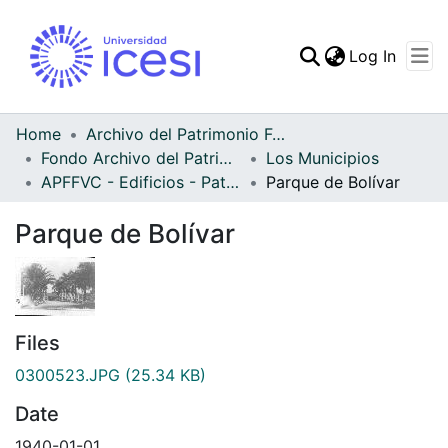
(curren
Log In
Communities & Collec
All of DSpace
Home
Archivo del Patrimonio Fotográfico y Fílmico del Valle del Cauca
Fondo Archivo del Patrimonio Fotográfico y Fílmico del Valle del Cauca
Los Municipios
Statistics
APFFVC - Edificios - Patrimonial
Parque de Bolívar
Parque de Bolívar
Files
0300523.JPG
(25.34 KB)
Date
1940-01-01