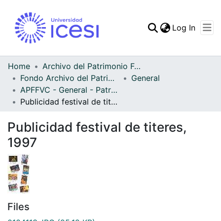
(curren
Log In
Communities & Collec
All of DSpace
Home
Archivo del Patrimonio Fotográfico y Fílmico del Valle del Cauca
Fondo Archivo del Patrimonio Fotográfico y Fílmico del Valle del Cauca
General
Statistics
APFFVC - General - Patrimonial
Publicidad festival de titeres, 1997
Publicidad festival de titeres,
1997
Files