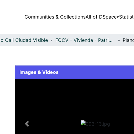
Communities & Collections
All of DSpace
Statist
o Cali Ciudad Visible
FCCV - Vivienda - Patrimonial
Plan
Images & Videos
Slide 1 of 1
Previous