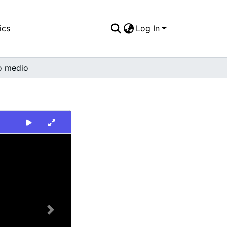
ics
Log In
o medio
Next