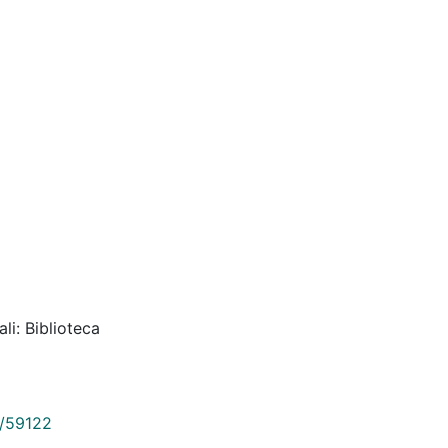
li: Biblioteca
9/59122