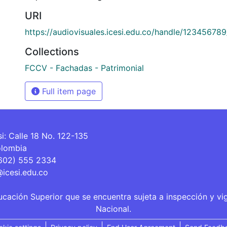
URI
https://audiovisuales.icesi.edu.co/handle/12345678
Collections
FCCV - Fachadas - Patrimonial
Full item page
si: Calle 18 No. 122-135
olombia
(602) 555 2334
@icesi.edu.co
ucación Superior que se encuentra sujeta a inspección y vi
Nacional.