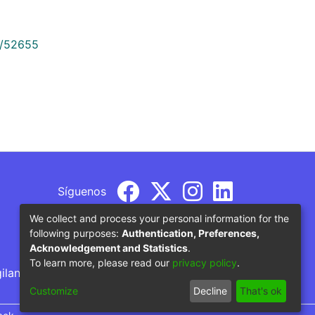
9/52655
Síguenos
We collect and process your personal information for the
following purposes:
Authentication, Preferences,
Acknowledgement and Statistics
.
To learn more, please read our
privacy policy
.
gilancia por parte del Ministerio de Educación
Customize
Decline
That's ok