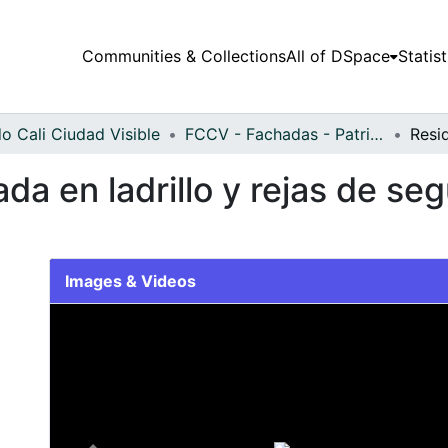
Communities & Collections
All of DSpace
Statist
o Cali Ciudad Visible
FCCV - Fachadas - Patrimonial
da en ladrillo y rejas de seg
Images & Videos
Slide 1 of 1