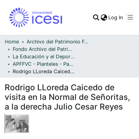
(curren
Log In
Communities & Collec
All of DSpace
Home
Archivo del Patrimonio Fotográfico y Fílmico del Valle del Cauca
Fondo Archivo del Patrimonio Fotográfico y Fílmico del Valle del Cauca
Statistics
La Educación y el Deporte
APFFVC - Planteles - Patrimonial
Rodrigo LLoreda Caicedo de visita en la Normal de Señoritas, a la derecha Julio Cesar Reyes
Rodrigo LLoreda Caicedo de
visita en la Normal de Señoritas,
a la derecha Julio Cesar Reyes