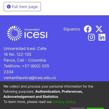
Full item page
Síguenos
Universidad Icesi: Calle
18 No. 122-135
Pance, Cali - Colombia
Teléfono: +57 (602) 555
2334
ventanillaunica@icesi.edu.co
We collect and process your personal information for the
La Universidad Icesi es una Institución de Educación
following purposes:
Authentication, Preferences,
Superior que se encuentra sujeta a inspección y vigilancia
Acknowledgement and Statistics
.
por parte del Ministerio de Educación Nacional.
To learn more, please read our
privacy policy
.