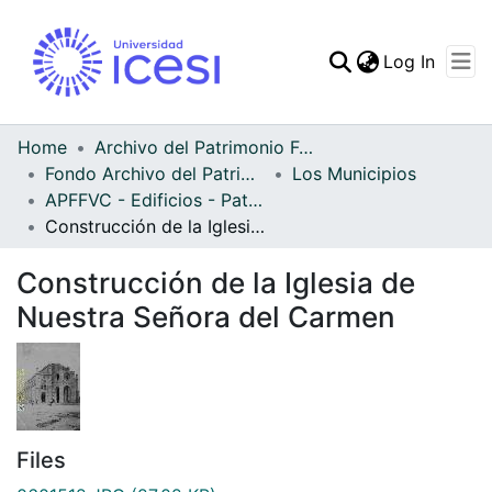
(curren
Log In
Communities & Collec
All of DSpace
Home
Archivo del Patrimonio Fotográfico y Fílmico del Valle del Cauca
Fondo Archivo del Patrimonio Fotográfico y Fílmico del Valle del Cauca
Los Municipios
Statistics
APFFVC - Edificios - Patrimonial
Construcción de la Iglesia de Nuestra Señora del Carmen
Construcción de la Iglesia de
Nuestra Señora del Carmen
Files