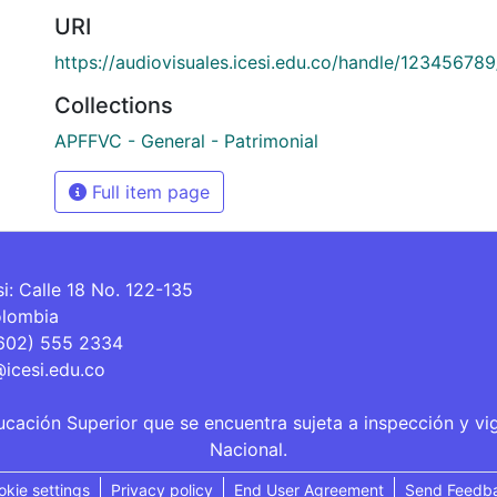
URI
https://audiovisuales.icesi.edu.co/handle/12345678
Collections
APFFVC - General - Patrimonial
Full item page
si: Calle 18 No. 122-135
olombia
(602) 555 2334
@icesi.edu.co
ucación Superior que se encuentra sujeta a inspección y vi
Nacional.
okie settings
Privacy policy
End User Agreement
Send Feedb