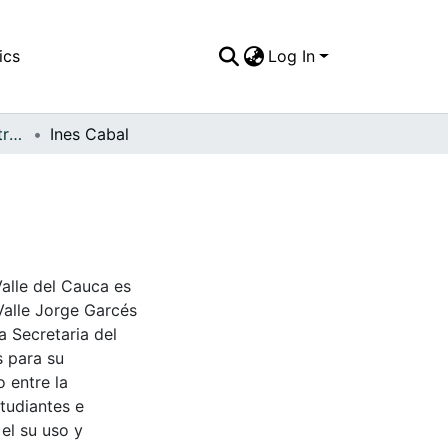
ics
Log In
APFFVC - General - Patrimonial
Ines Cabal
Valle del Cauca es
Valle Jorge Garcés
a Secretaria del
s para su
 entre la
tudiantes e
 el su uso y