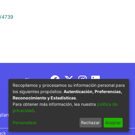
9/4739
Síguenos
Recopilamos y procesamos su información personal para
los siguientes propósitos:
Autenticación, Preferencias,
Reconocimiento y Estadísticas
.
Para obtener más información, lea nuestra
política de
privacidad
.
gilancia por parte del Ministerio de Educación
Personalizar
Rechazar
Aceptar
ack