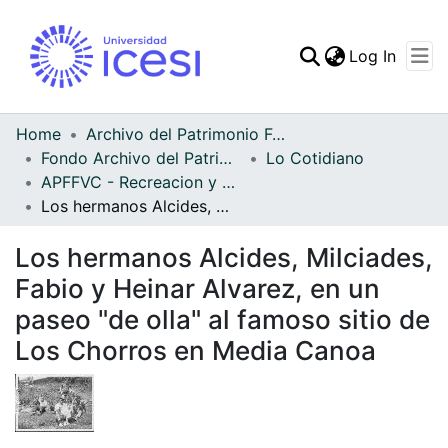
(curren
Log In
Communities & Collec
All of DSpace
Home
Archivo del Patrimonio Fotográfico y Fílmico del Valle del Cauca
Fondo Archivo del Patrimonio Fotográfico y Fílmico del Valle del Cauca
Lo Cotidiano
Statistics
APFFVC - Recreacion y Paseo - Patrimonial
Los hermanos Alcides, Milciades, Fabio y Heinar Alvarez, en un paseo "de olla" al famoso sitio de Los Chorros en Media Canoa
Los hermanos Alcides, Milciades,
Fabio y Heinar Alvarez, en un
paseo "de olla" al famoso sitio de
Los Chorros en Media Canoa