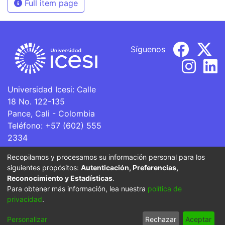
Full item page
Síguenos
Universidad Icesi: Calle
18 No. 122-135
Pance, Cali - Colombia
Teléfono: +57 (602) 555
2334
ventanillaunica@icesi.edu.co
Recopilamos y procesamos su información personal para los
siguientes propósitos:
Autenticación, Preferencias,
La Universidad Icesi es una Institución de Educación
Reconocimiento y Estadísticas
.
Superior que se encuentra sujeta a inspección y vigilancia
Para obtener más información, lea nuestra
política de
por parte del Ministerio de Educación Nacional.
privacidad
.
Cookie
Privacy
End User
Send
Personalizar
Rechazar
Aceptar