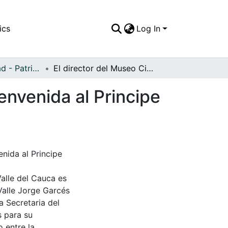
ics
Log In
APFFVC - Ciudad - Patrimonial
El director del Museo Ciencias Naturales da la bienvenida al Principe Bernardo de Belgica, C
envenida al Principe
enida al Principe
Valle del Cauca es
Valle Jorge Garcés
a Secretaria del
s para su
 entre la