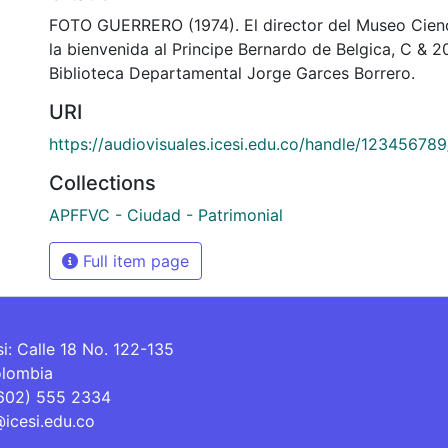
FOTO GUERRERO (1974). El director del Museo Cienc
la bienvenida al Principe Bernardo de Belgica, C & 
Biblioteca Departamental Jorge Garces Borrero.
URI
https://audiovisuales.icesi.edu.co/handle/12345678
Collections
APFFVC - Ciudad - Patrimonial
Full item page
si: Calle 18 No. 122-135
olombia
(602) 555 2334
@icesi.edu.co