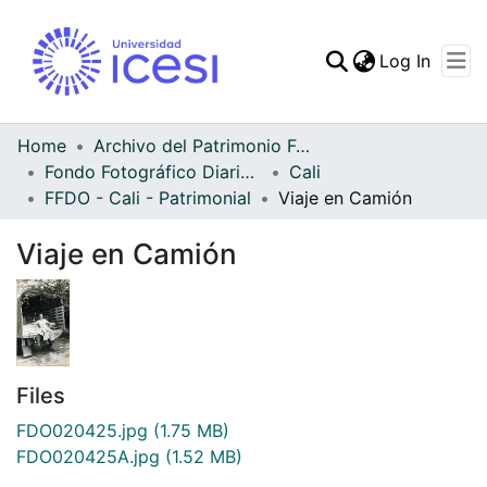
(curren
Log In
Communities & Collec
All of DSpace
Home
Archivo del Patrimonio Fotográfico y Fílmico del Valle del Cauca
Fondo Fotográfico Diario Occidente
Cali
Statistics
FFDO - Cali - Patrimonial
Viaje en Camión
Viaje en Camión
Files
FDO020425.jpg
(1.75 MB)
FDO020425A.jpg
(1.52 MB)