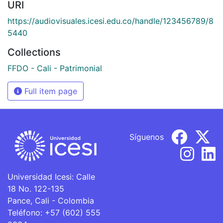
URI
https://audiovisuales.icesi.edu.co/handle/123456789/8
5440
Collections
FFDO - Cali - Patrimonial
Full item page
Síguenos
Universidad Icesi: Calle
18 No. 122-135
Pance, Cali - Colombia
Teléfono: +57 (602) 555