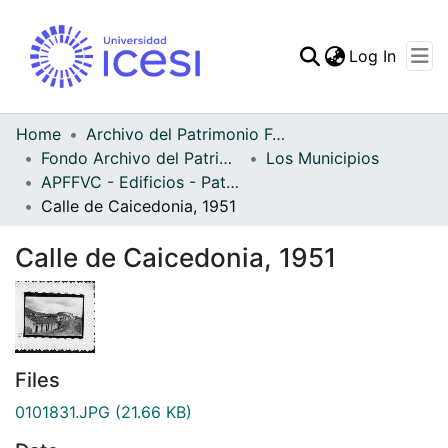
(curren
Log In
Communities & Collec
All of DSpace
Home
Archivo del Patrimonio Fotográfico y Fílmico del Valle del Cauca
Fondo Archivo del Patrimonio Fotográfico y Fílmico del Valle del Cauca
Los Municipios
Statistics
APFFVC - Edificios - Patrimonial
Calle de Caicedonia, 1951
Calle de Caicedonia, 1951
Files
0101831.JPG
(21.66 KB)