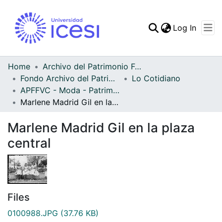
(curren
Log In
Communities & Collec
All of DSpace
Home
Archivo del Patrimonio Fotográfico y Fílmico del Valle del Cauca
Fondo Archivo del Patrimonio Fotográfico y Fílmico del Valle del Cauca
Lo Cotidiano
Statistics
APFFVC - Moda - Patrimonial
Marlene Madrid Gil en la plaza central
Marlene Madrid Gil en la plaza
central
Files
0100988.JPG
(37.76 KB)