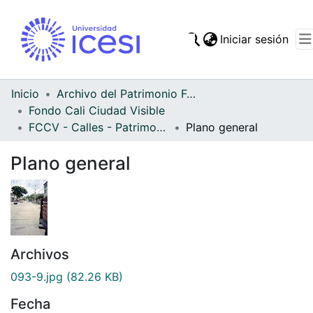
(cur
Iniciar sesión
Comunidades
Todo DSpace
Inicio
Archivo del Patrimonio Fotográfico y Fílmico del Valle del Cauca
Fondo Cali Ciudad Visible
Estadísticas
FCCV - Calles - Patrimonial
Plano general
Plano general
Archivos
093-9.jpg
(82.26 KB)
Fecha