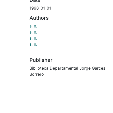
1998-01-01
Authors
s. n.
s. n.
s. n.
s. n.
Publisher
Biblioteca Departamental Jorge Garces
Borrero