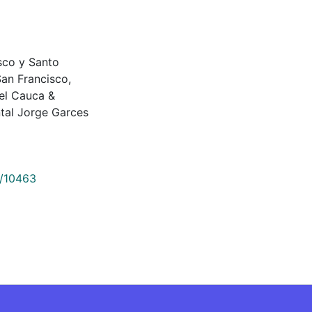
cisco y Santo
an Francisco,
del Cauca &
tal Jorge Garces
9/10463