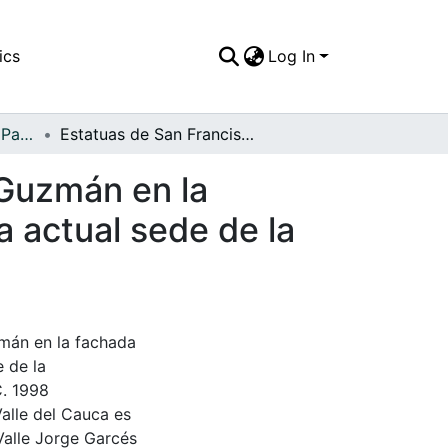
ics
Log In
APFFVC - El Pueblo - Patrimonial
Estatuas de San Francisco y Santo Domingo de Guzmán en la fachada de la Iglesia de San Francisco, frente a la actual sede de la Gobernación del Valle del Cauca
 Guzmán en la
a actual sede de la
mán en la fachada
e de la
C. 1998
Valle del Cauca es
Valle Jorge Garcés