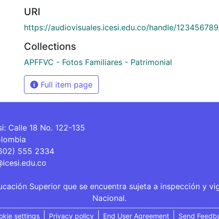
URI
https://audiovisuales.icesi.edu.co/handle/12345678
Collections
APFFVC - Fotos Familiares - Patrimonial
Full item page
si: Calle 18 No. 122-135
olombia
(602) 555 2334
@icesi.edu.co
ucación Superior que se encuentra sujeta a inspección y vi
Nacional.
okie settings
Privacy policy
End User Agreement
Send Feedb