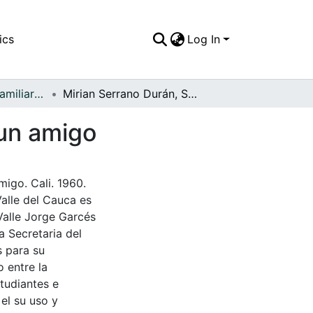
ics
Log In
APFFVC - Fotos Familiares - Patrimonial
Mirian Serrano Durán, Soledad Serrano Durán y un amigo
 un amigo
igo. Cali. 1960.
Valle del Cauca es
Valle Jorge Garcés
a Secretaria del
s para su
 entre la
tudiantes e
 el su uso y