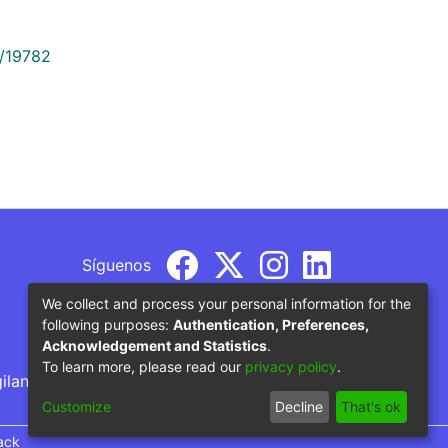
9/19782
Síguenos
We collect and process your personal information for the
following purposes:
Authentication, Preferences,
Acknowledgement and Statistics
.
To learn more, please read our
privacy policy
.
gilancia por parte del Ministerio de Educación
Customize
Decline
That's ok
ack