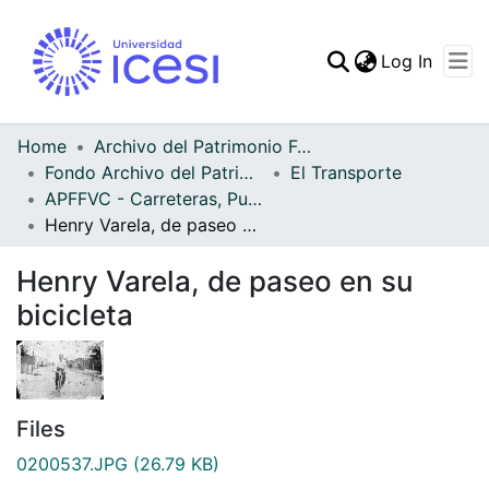
(curren
Log In
Communities & Collec
All of DSpace
Home
Archivo del Patrimonio Fotográfico y Fílmico del Valle del Cauca
Fondo Archivo del Patrimonio Fotográfico y Fílmico del Valle del Cauca
El Transporte
Statistics
APFFVC - Carreteras, Puentes - Patrimonial
Henry Varela, de paseo en su bicicleta
Henry Varela, de paseo en su
bicicleta
Files
0200537.JPG
(26.79 KB)