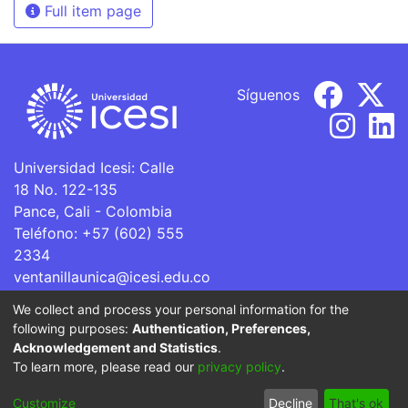
Full item page
Síguenos
Universidad Icesi: Calle
18 No. 122-135
Pance, Cali - Colombia
Teléfono: +57 (602) 555
2334
ventanillaunica@icesi.edu.co
We collect and process your personal information for the
La Universidad Icesi es una Institución de Educación
following purposes:
Authentication, Preferences,
Superior que se encuentra sujeta a inspección y vigilancia
Acknowledgement and Statistics
.
por parte del Ministerio de Educación Nacional.
To learn more, please read our
privacy policy
.
Cookie
Privacy
End User
Send
Customize
Decline
That's ok