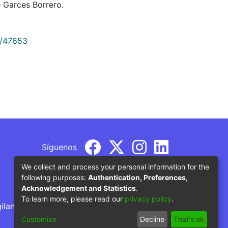
 Garces Borrero.
9/47653
Síguenos
We collect and process your personal information for the
following purposes:
Authentication, Preferences,
Acknowledgement and Statistics
.
To learn more, please read our
privacy policy
.
gilancia por parte del Ministerio de Educación
Customize
Decline
That's ok