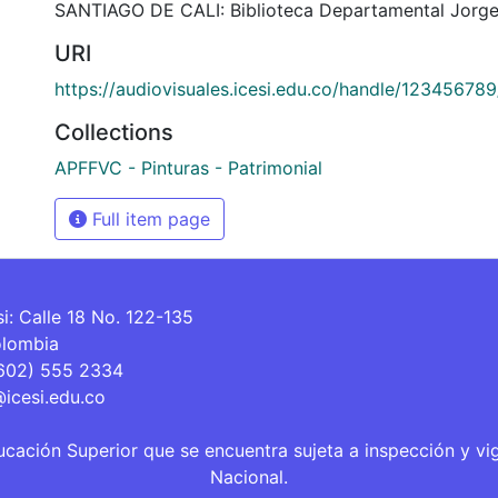
SANTIAGO DE CALI: Biblioteca Departamental Jorge
URI
https://audiovisuales.icesi.edu.co/handle/12345678
Collections
APFFVC - Pinturas - Patrimonial
Full item page
si: Calle 18 No. 122-135
olombia
(602) 555 2334
@icesi.edu.co
ucación Superior que se encuentra sujeta a inspección y vi
Nacional.