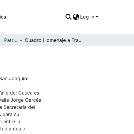
ics
Log In
APFFVC - Pinturas - Patrimonial
Cuadro Homenaje a Fray Rafael Ortíz
San Joaquín.
Valle del Cauca es
Valle Jorge Garcés
a Secretaria del
s para su
 entre la
tudiantes e