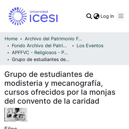
(curren
Log In
Communities & Collec
All of DSpace
Home
Archivo del Patrimonio Fotográfico y Fílmico del Valle del Cauca
Fondo Archivo del Patrimonio Fotográfico y Fílmico del Valle del Cauca
Los Eventos
Statistics
APFFVC - Religiosos - Patrimonial
Grupo de estudiantes de modisteria y mecanografía, cursos ofrecidos por la monjas del convento de la caridad
Grupo de estudiantes de
modisteria y mecanografía,
cursos ofrecidos por la monjas
del convento de la caridad
Files