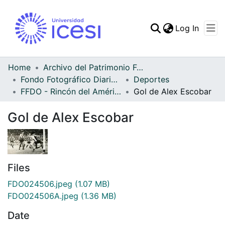
(curren
Log In
Communities & Collec
All of DSpace
Home
Archivo del Patrimonio Fotográfico y Fílmico del Valle del Cauca
Fondo Fotográfico Diario Occidente
Deportes
Statistics
FFDO - Rincón del América - Patrimonial
Gol de Alex Escobar
Gol de Alex Escobar
Files
FDO024506.jpeg
(1.07 MB)
FDO024506A.jpeg
(1.36 MB)
Date