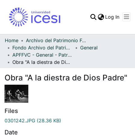
(curren
Log In
Communities & Collec
All of DSpace
Home
Archivo del Patrimonio Fotográfico y Fílmico del Valle del Cauca
Fondo Archivo del Patrimonio Fotográfico y Fílmico del Valle del Cauca
General
Statistics
APFFVC - General - Patrimonial
Obra "A la diestra de Dios Padre"
Obra "A la diestra de Dios Padre"
Files
0301242.JPG
(28.36 KB)
Date