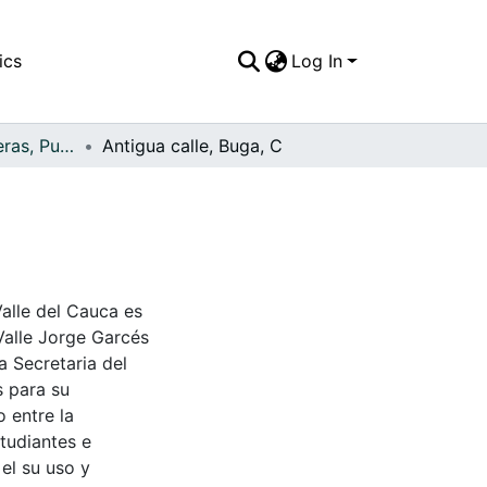
ics
Log In
APFFVC - Carreteras, Puentes - Patrimonial
Antigua calle, Buga, C
Valle del Cauca es
Valle Jorge Garcés
a Secretaria del
s para su
 entre la
tudiantes e
 el su uso y