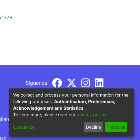
9/1778
Síguenos
We collect and process your personal information for the
following purposes:
Authentication, Preferences,
Acknowledgement and Statistics
.
To learn more, please read our
privacy policy
.
gilancia por parte del Ministerio de Educación
Customize
Decline
That's ok
ack