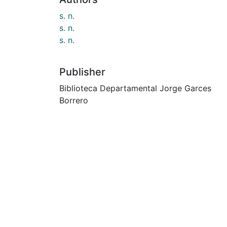
s. n.
s. n.
s. n.
Publisher
Biblioteca Departamental Jorge Garces
Borrero