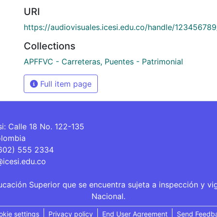
URI
https://audiovisuales.icesi.edu.co/handle/12345678
Collections
APFFVC - Carreteras, Puentes - Patrimonial
Full item page
si: Calle 18 No. 122-135
olombia
(602) 555 2334
@icesi.edu.co
ucación Superior que se encuentra sujeta a inspección y vi
Nacional.
okie settings
Privacy policy
End User Agreement
Send Feedb