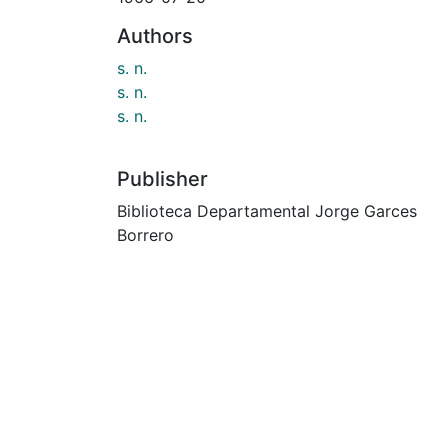
Authors
s. n.
s. n.
s. n.
Publisher
Biblioteca Departamental Jorge Garces
Borrero