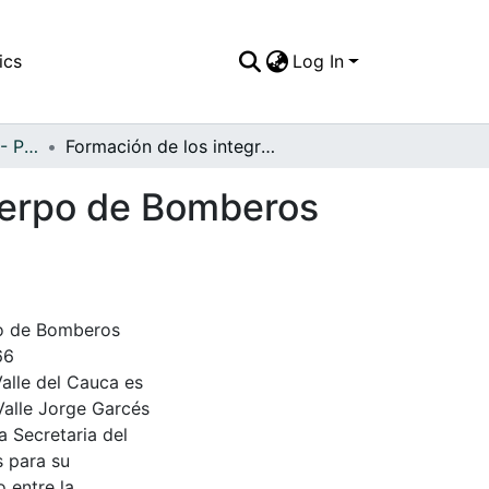
ics
Log In
APFFVC - Personajes - Patrimonial
Formación de los integrantes de la Banda del Cuerpo de Bomberos Voluntarios del Terminal Marítimo
Cuerpo de Bomberos
po de Bomberos
66
Valle del Cauca es
Valle Jorge Garcés
a Secretaria del
s para su
 entre la