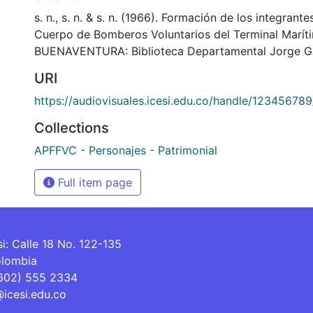
s. n., s. n. & s. n. (1966). Formación de los integrant
Cuerpo de Bomberos Voluntarios del Terminal Marít
BUENAVENTURA: Biblioteca Departamental Jorge Ga
URI
https://audiovisuales.icesi.edu.co/handle/12345678
Collections
APFFVC - Personajes - Patrimonial
Full item page
si: Calle 18 No. 122-135
olombia
(602) 555 2334
@icesi.edu.co