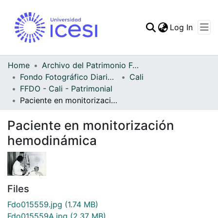
(curren
Log In
Communities & Collec
All of DSpace
Home
Archivo del Patrimonio Fotográfico y Fílmico del Valle del Cauca
Fondo Fotográfico Diario Occidente
Cali
Statistics
FFDO - Cali - Patrimonial
Paciente en monitorización hemodinámica
Paciente en monitorización
hemodinámica
Files
Fdo015559.jpg
(1.74 MB)
Fdo015559A.jpg
(2.37 MB)