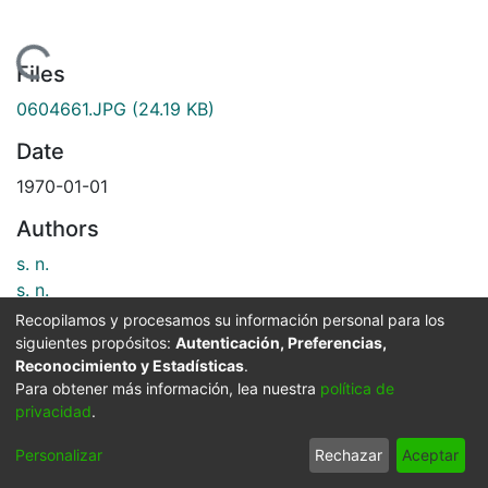
Loading...
Files
0604661.JPG
(24.19 KB)
Date
1970-01-01
Authors
s. n.
s. n.
Recopilamos y procesamos su información personal para los
siguientes propósitos:
Autenticación, Preferencias,
Publisher
Reconocimiento y Estadísticas
.
Para obtener más información, lea nuestra
política de
Biblioteca Departamental Jorge Garces Borrero
privacidad
.
Description
Personalizar
Rechazar
Aceptar
Manuel Angel Alzate y los niños Hernán y William,