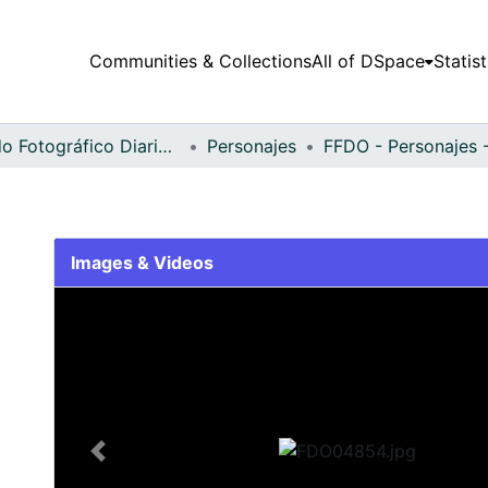
Communities & Collections
All of DSpace
Statist
Fondo Fotográfico Diario Occidente
Personajes
Images & Videos
Slide 1 of 1
Previous