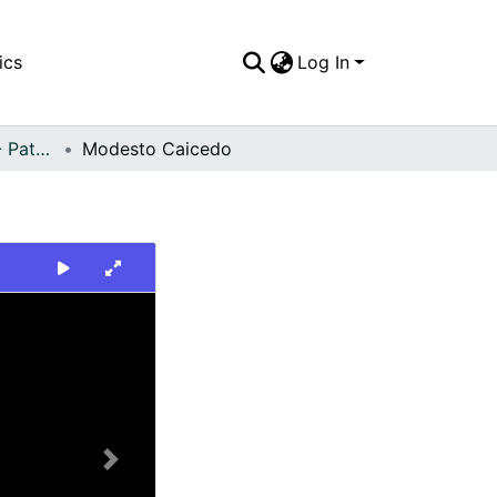
ics
Log In
FFDO - Personajes - Patrimonial
Modesto Caicedo
Next