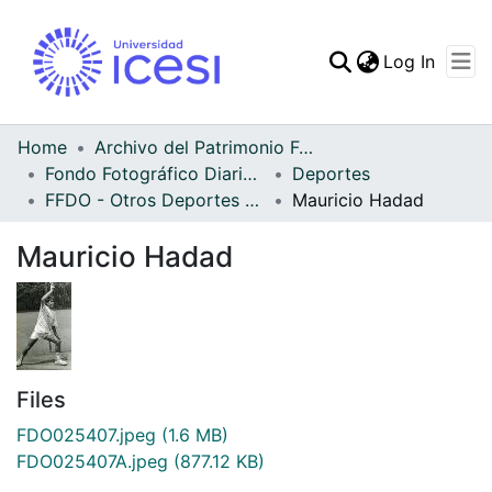
(curren
Log In
Communities & Collec
All of DSpace
Home
Archivo del Patrimonio Fotográfico y Fílmico del Valle del Cauca
Fondo Fotográfico Diario Occidente
Deportes
Statistics
FFDO - Otros Deportes - Patrimonial
Mauricio Hadad
Mauricio Hadad
Files
FDO025407.jpeg
(1.6 MB)
FDO025407A.jpeg
(877.12 KB)