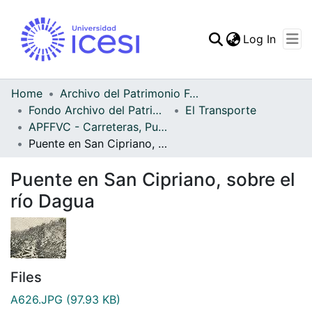
(curren
Log In
Communities & Collec
All of DSpace
Home
Archivo del Patrimonio Fotográfico y Fílmico del Valle del Cauca
Fondo Archivo del Patrimonio Fotográfico y Fílmico del Valle del Cauca
El Transporte
Statistics
APFFVC - Carreteras, Puentes - Patrimonial
Puente en San Cipriano, sobre el río Dagua
Puente en San Cipriano, sobre el
río Dagua
Files
A626.JPG
(97.93 KB)