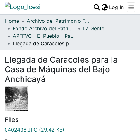
(curren
Log In
Communities & Collections
Home
Archivo del Patrimonio Fotográfico y Fílmico del Valle del Cauca
Fondo Archivo del Patrimonio Fotográfico y Fílmico del Valle del Cauca
All of DSpace
La Gente
APFFVC - El Pueblo - Patrimonial
Statistics
Llegada de Caracoles para la Casa de Máquinas del Bajo Anchicayá
Llegada de Caracoles para la
Casa de Máquinas del Bajo
Anchicayá
Files
0402438.JPG
(29.42 KB)